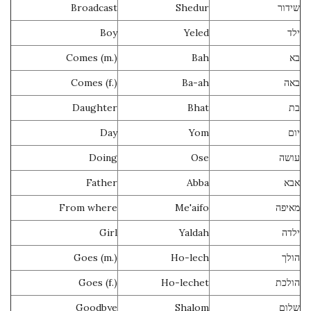
Broadcast
Shedur
שידור
Boy
Yeled
ילד
Comes (m.)
Bah
בא
Comes (f.)
Ba-ah
באה
Daughter
Bhat
בת
Day
Yom
יום
Doing
Ose
עושה
Father
Abba
אבא
From where
Me'aifo
מאיפה
Girl
Yaldah
ילדה
Goes (m.)
Ho-lech
הולך
Goes (f.)
Ho-lechet
הולכת
Goodbye
Shalom
שלום