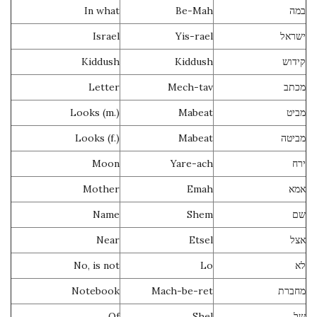
In what
Be-Mah
במה
Israel
Yis-rael
ישראל
Kiddush
Kiddush
קידוש
Letter
Mech-tav
מכתב
Looks (m.)
Mabeat
מביט
Looks (f.)
Mabeat
מביטה
Moon
Yare-ach
ירח
Mother
Emah
אמא
Name
Shem
שם
Near
Etsel
אצל
No, is not
Lo
לא
Notebook
Mach-be-ret
מחברת
Of
Shel
של