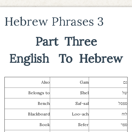
Hebrew Phrases 3
Part Three
English To Hebrew
Also
Gam
גם
Belongs to
Shel
של
Bench
Saf-sal
ספסל
Blackboard
Loo-ach
לוח
Book
Sefer
ספר