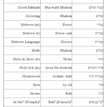
Good Sabbath
Sha-baht Shalom
שבת שלום
Greeting
Shalom
שלום
Hebrew (m.)
Evree
עברי
Hebrew (f.)
Evree-yah
עבריה
Hebrew Language
Evreet
עברית
Hello
Shalom
שלום
Here is, here are
Hene'
הנה
Holy Ark (m.)
Aron Ha-kodesh
ארון הקודש
Homework
Avudat- bait
עבודת בית
How
Ay-ch
איך
House
Bait
בית
"In the" (Temple)
"Bah" (K'neset)
"ב" (כנסת)