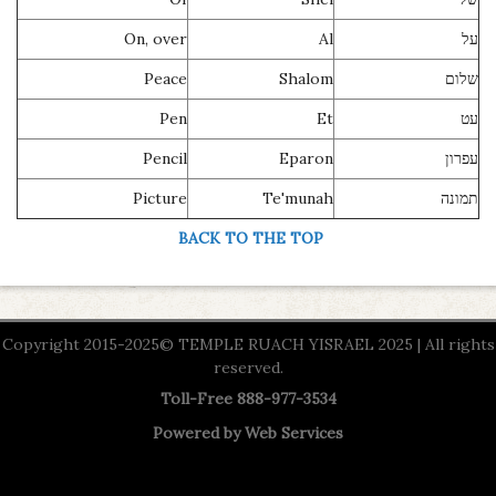
On, over
Al
על
Peace
Shalom
שלום
Pen
Et
עט
Pencil
Eparon
עפרון
Picture
Te'munah
תמונה
BACK TO THE TOP
Copyright 2015-2025© TEMPLE RUACH YISRAEL 2025 | All rights
reserved.
Toll-Free 888-977-3534
Powered by
Web Services